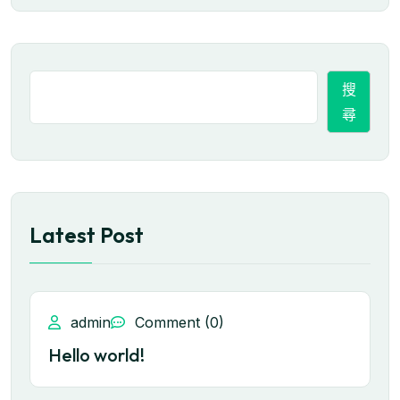
搜
尋
Latest Post
admin
Comment (0)
Hello world!