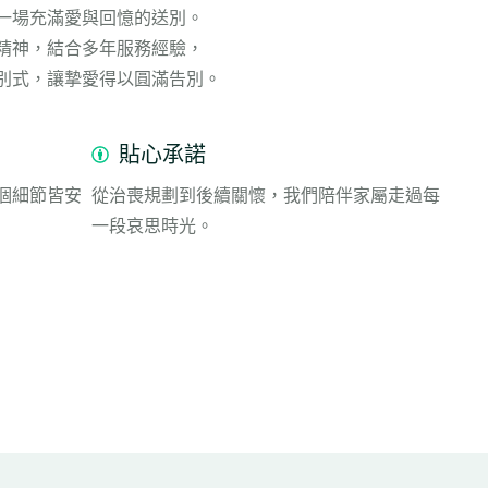
一場充滿愛與回憶的送別。
精神，結合多年服務經驗，
別式，讓摯愛得以圓滿告別。
貼心承諾
個細節皆安
從治喪規劃到後續關懷，我們陪伴家屬走過每
一段哀思時光。