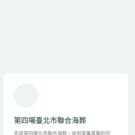
第七場臺北市聯合海葬
那日北市一殯景行廳舉行聯合海葬，微涼細雨中