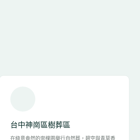
綠色殯葬微電影 (TJK)
在殯葬展中，品安生命舉辦了「綠色殯葬微電影