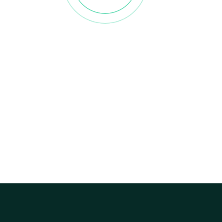
探索綠色殯葬的新意義
意、長青、環保、思念永存」
同感受，生命回歸自然的永