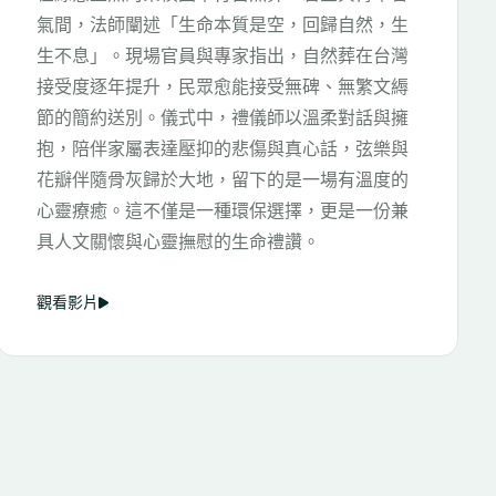
大賽」，其中一支由大學生 T.J.K 創作的得獎作
品，以年輕世代的視角，透過自然場景與紀錄片
手法，緩緩描繪出綠意、長青、環保與思念永存
的意涵。作品以歸零的心境，帶領大家重新理解
綠色殯葬的價值與永續精神。
觀看影片