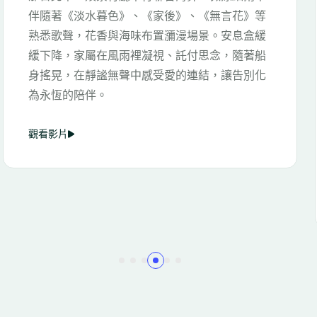
氣間，法師闡述「生命本質是空，回歸自然，生
生不息」。現場官員與專家指出，自然葬在台灣
接受度逐年提升，民眾愈能接受無碑、無繁文縟
節的簡約送別。儀式中，禮儀師以溫柔對話與擁
抱，陪伴家屬表達壓抑的悲傷與真心話，弦樂與
花瓣伴隨骨灰歸於大地，留下的是一場有溫度的
心靈療癒。這不僅是一種環保選擇，更是一份兼
具人文關懷與心靈撫慰的生命禮讚。
觀看影片