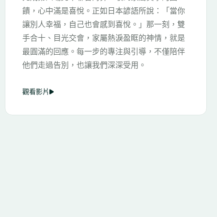
你
伴隨著《淡水暮色》、《家後》、《無言花》等
雙
熟悉歌聲，花香與海味布置瀰漫場景。安息盒緩
是
緩下降，家屬在風雨裡凝視、託付思念，隨著船
伴
身搖晃，在靜謐無聲中感受愛的連結，讓告別化
為永恆的陪伴。
觀看影片