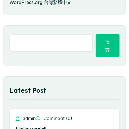
WordPress.org 台灣繁體中文
搜
尋
Latest Post
admin
Comment (0)
Hello world!