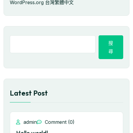
WordPress.org 台灣繁體中文
搜
尋
Latest Post
admin
Comment (0)
Hello world!